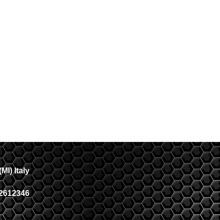
MI) Italy
2612346