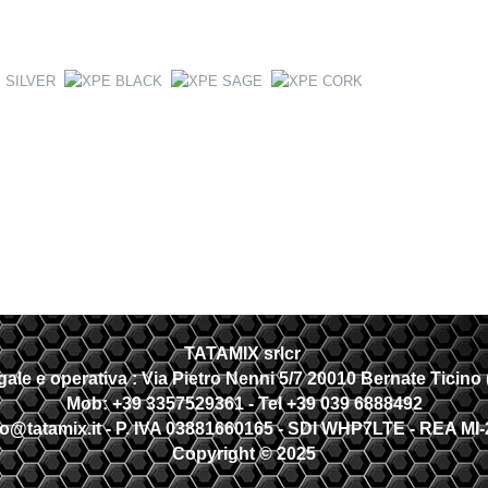
TATAMIX srlcr
gale e operativa :
Via Pietro Nenni 5/7 20010 Bernate Ticino (
Mob: +39 3357529361 - Tel +39 039 6888492
fo@tatamix.it - P. IVA 03881660165 - SDI
WHP7LTE
- REA MI-
Copyright © 2025