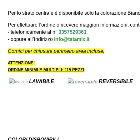
Per lo strato centrale è disponibile solo la colorazione Bian
Per effettuare l’ordine o ricevere maggiori informazioni, cont
- telefonicamente al n°
3357529361
- oppure all’indirizzo
info@tatamix.it
Cornici per chiusura perimetro area incluse.
ATTENZIONE!
ORDINE MINIMI E MULTIPLI: 115 PEZZI
LAVABILE
REVERSIBILE
COLORI DISPONIBILI