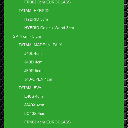
FR30J 3cm EUROCLASS
TATAMI HYBRID
HYBRID 3cm
HYBRID Color + Wood 3cm
SP. 4 cm - 5 cm
TATAMI MADE IN ITALY
J40L 4cm
J40D 4cm
J50R 5cm
J40-OPEN 4cm
TATAMI EVA
E40S 4cm
JJ40X 4cm
LC40X 4cm
FR40J 4cm EUROCLASS