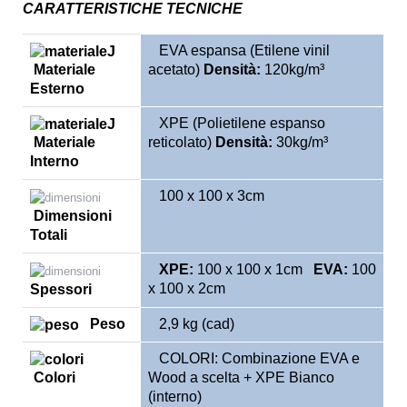
CARATTERISTICHE TECNICHE
EVA espansa (Etilene vinil
Materiale
acetato)
Densità:
120kg/m³
Esterno
XPE (Polietilene espanso
Materiale
reticolato)
Densità:
30kg/m³
Interno
100 x 100 x 3cm
Dimensioni
Totali
XPE:
100 x 100 x 1cm
EVA:
100
x 100 x 2cm
Spessori
Peso
2,9 kg (cad)
COLORI: Combinazione EVA e
Colori
Wood a scelta + XPE Bianco
(interno)