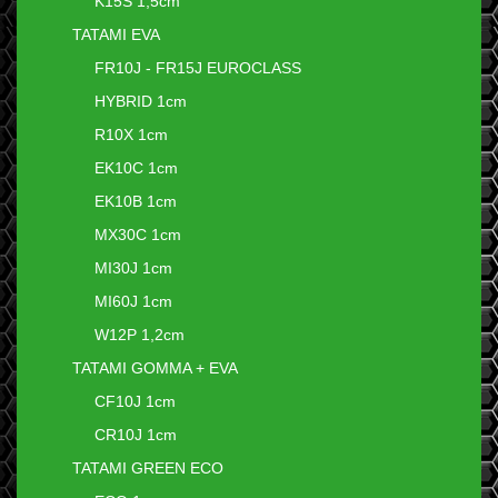
K15S 1,5cm
TATAMI EVA
FR10J - FR15J EUROCLASS
HYBRID 1cm
R10X 1cm
EK10C 1cm
EK10B 1cm
MX30C 1cm
MI30J 1cm
MI60J 1cm
W12P 1,2cm
TATAMI GOMMA + EVA
CF10J 1cm
CR10J 1cm
TATAMI GREEN ECO