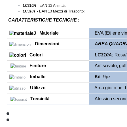
LC310A
- EAN 13 Animali:
LC310T
- EAN 13 Mezzi di Trasporto:
CARATTERISTICHE TECNICHE
:
Materiale
EVA (Etilene vini
Dimensioni
AREA QUADR
Colori
LC310A:
Rosa/B
Finiture
Antiscivolo, goff
Imballo
Kit:
9pz
Utilizzo
Area gioco per b
Tossicità
Atossico secon