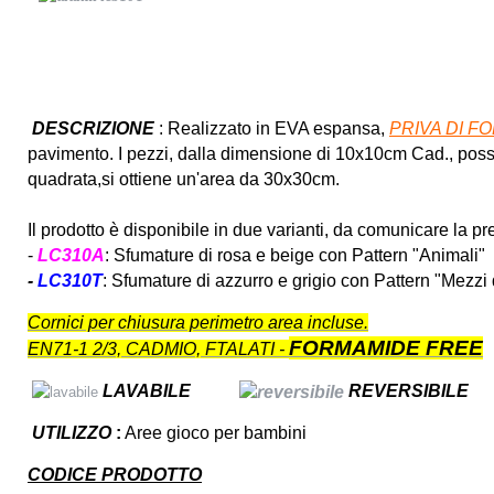
DESCRIZIONE
: Realizzato in EVA espansa,
PRIVA DI F
pavimento. I pezzi, dalla dimensione di 10x10cm Cad., poss
quadrata,si ottiene un'area da 30x30cm.
Il prodotto è disponibile in due varianti, da comunicare la pr
-
LC310A
: Sfumature di rosa e beige con Pattern "Animali"
-
LC310T
: Sfumature di azzurro e grigio con Pattern "Mezzi 
Cornici per chiusura perimetro area incluse.
FORMAMIDE FREE
EN71-1 2/3, CADMIO, FTALATI -
LAVABILE
REVERSIBILE
UTILIZZO
:
Aree gioco per bambini
CODICE PRODOTTO