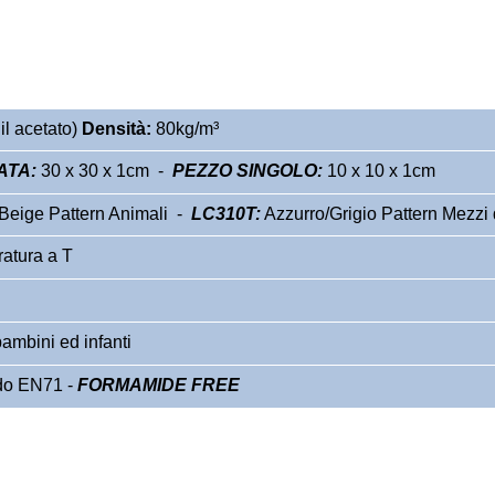
l acetato)
Densità:
80kg/m³
ATA:
30 x 30 x 1cm -
PEZZO SINGOLO:
10 x 10 x 1cm
eige Pattern Animali -
LC310T:
Azzurro/Grigio Pattern Mezzi d
ratura a T
ambini ed infanti
do EN71 -
FORMAMIDE FREE