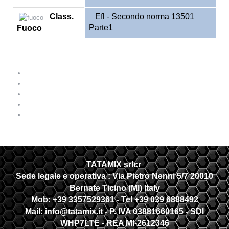
Class
.
Efl - Secondo norma 13501
Parte1
Fuoco
TATAMIX srlcr
Sede legale e operativa :
Via Pietro Nenni 5/7 20010
Bernate Ticino (MI) Italy
Mob: +39 3357529361 - Tel +39 039 6888492
Mail: info@tatamix.it - P. IVA 03881660165 - SDI
WHP7LTE
- REA MI-2612346