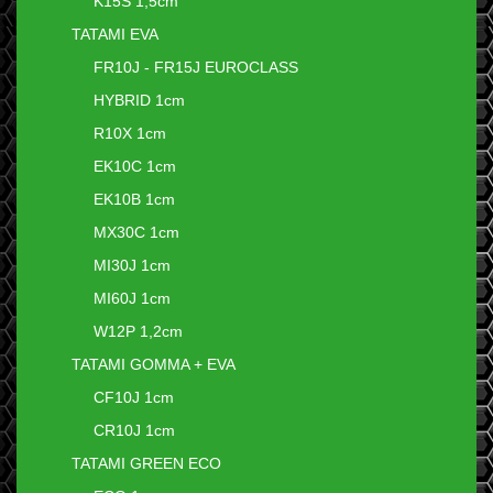
K15S 1,5cm
TATAMI EVA
FR10J - FR15J EUROCLASS
HYBRID 1cm
R10X 1cm
EK10C 1cm
EK10B 1cm
MX30C 1cm
MI30J 1cm
MI60J 1cm
W12P 1,2cm
TATAMI GOMMA + EVA
CF10J 1cm
CR10J 1cm
TATAMI GREEN ECO