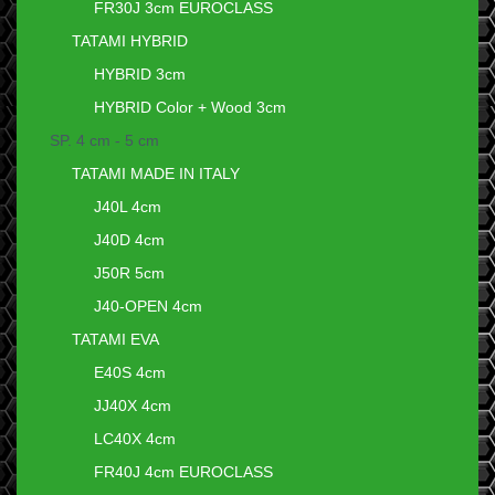
FR30J 3cm EUROCLASS
TATAMI HYBRID
HYBRID 3cm
HYBRID Color + Wood 3cm
SP. 4 cm - 5 cm
TATAMI MADE IN ITALY
J40L 4cm
J40D 4cm
J50R 5cm
J40-OPEN 4cm
TATAMI EVA
E40S 4cm
JJ40X 4cm
LC40X 4cm
FR40J 4cm EUROCLASS