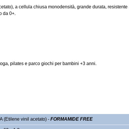
etato), a cellula chiusa monodensità, grande durata, resistente al
o da 0+.
oga, pilates e parco giochi per bambini +3 anni.
(Etilene vinil acetato) -
FORMAMIDE FREE