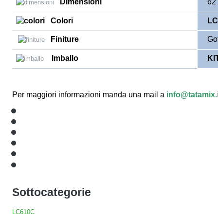
Dimensioni
62 x
Colori
LC
Finiture
Goff
Imballo
KI
Per maggiori informazioni manda una mail a
info@tatamix.i
Sottocategorie
LC610C