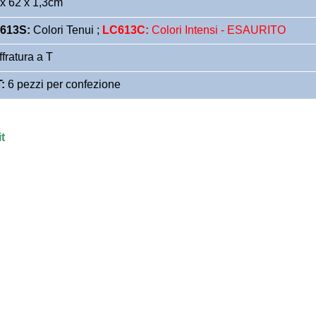
 62 x 1,3cm
613S:
Colori Tenui ;
LC613C:
Colori Intensi - ESAURITO
ratura a T
T:
6 pezzi per confezione
t