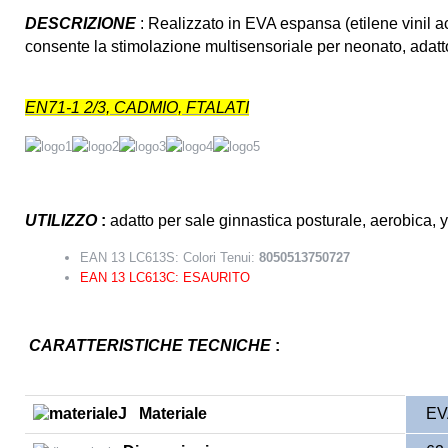
DESCRIZIONE
: Realizzato in EVA espansa (etilene vinil ac
consente la stimolazione multisensoriale per neonato, adatt
EN71-1 2/3, CADMIO, FTALATI
UTILIZZO
:
adatto per sale ginnastica posturale, aerobica, y
EAN 13 LC613S: Colori Tenui:
8050513750727
EAN 13 LC613C: ESAURITO
CARATTERISTICHE TECNICHE
:
Materiale
EVA 