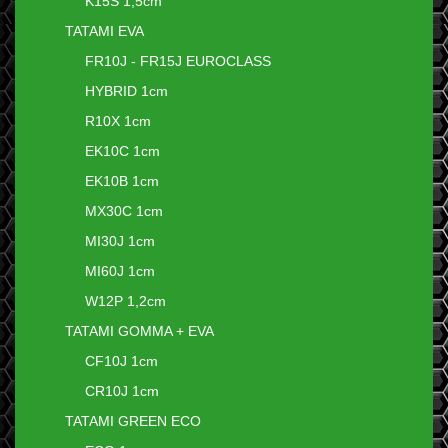
K15S 1,5cm
TATAMI EVA
FR10J - FR15J EUROCLASS
HYBRID 1cm
R10X 1cm
EK10C 1cm
EK10B 1cm
MX30C 1cm
MI30J 1cm
MI60J 1cm
W12P 1,2cm
TATAMI GOMMA + EVA
CF10J 1cm
CR10J 1cm
TATAMI GREEN ECO