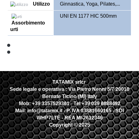
Utilizzo
Ginnastica, Yoga, Pilates,...
UNI EN 1177 HIC 500mm
Assorbimento
urti
TATAMIX srlcr
Sede legale e operativa :
Via Pietro Nenni 5/7 20010
Bernate Ticino (MI) Italy
Mob: +39 3357529361 - Tel +39 039 6888492
Mail: info@tatamix.it - P. IVA 03881660165 - SDI
WHP7LTE
- REA MI-2612346
Copyright © 2025