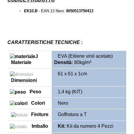
EK10.B
- EAN 13 Nero:
8050513750413
CARATTERISTICHE TECNICHE
:
EVA (Etilene vinil acetato)
Materiale
Densità:
80kg/m³
61 x 61 x 1cm
Dimensioni
Peso
1,4 kg (KIT)
Colori
Nero
Finiture
Goffratura a T
Imballo
Kit:
Kit da numero 4 Pezzi