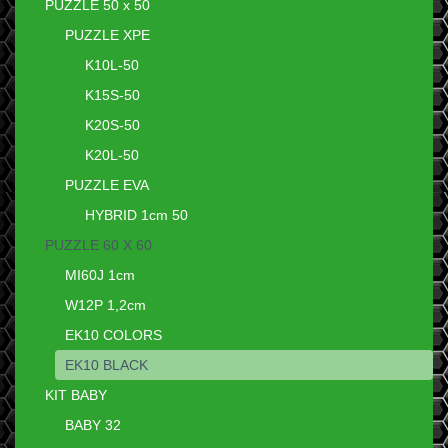
PUZZLE 50 x 50
PUZZLE XPE
K10L-50
K15S-50
K20S-50
K20L-50
PUZZLE EVA
HYBRID 1cm 50
PUZZLE 60 X 60
MI60J 1cm
W12P 1,2cm
EK10 COLORS
EK10 BLACK
KIT BABY
BABY 32