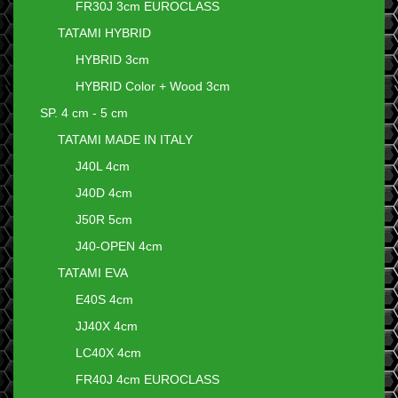
FR30J 3cm EUROCLASS
TATAMI HYBRID
HYBRID 3cm
HYBRID Color + Wood 3cm
SP. 4 cm - 5 cm
TATAMI MADE IN ITALY
J40L 4cm
J40D 4cm
J50R 5cm
J40-OPEN 4cm
TATAMI EVA
E40S 4cm
JJ40X 4cm
LC40X 4cm
FR40J 4cm EUROCLASS