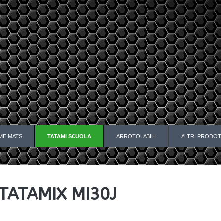
ME MATS
TATAMI SCUOLA
ARROTOLABILI
ALTRI PRODOT
TATAMIX MI30J