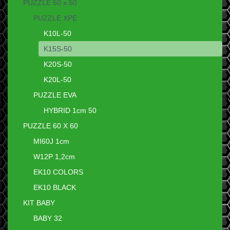
PUZZLE 50 x 50
PUZZLE XPE
K10L-50
K15S-50
K20S-50
K20L-50
PUZZLE EVA
HYBRID 1cm 50
PUZZLE 60 X 60
MI60J 1cm
W12P 1,2cm
EK10 COLORS
EK10 BLACK
KIT BABY
BABY 32