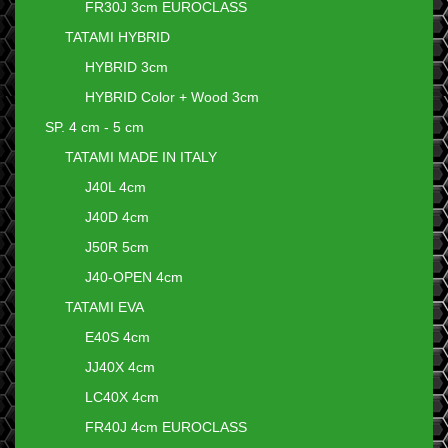
FR30J 3cm EUROCLASS
TATAMI HYBRID
HYBRID 3cm
HYBRID Color + Wood 3cm
SP. 4 cm - 5 cm
TATAMI MADE IN ITALY
J40L 4cm
J40D 4cm
J50R 5cm
J40-OPEN 4cm
TATAMI EVA
E40S 4cm
JJ40X 4cm
LC40X 4cm
FR40J 4cm EUROCLASS