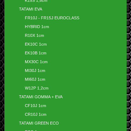
K15S 1,5cm
TATAMI EVA
FR10J - FR15J EUROCLASS
HYBRID 1cm
R10X 1cm
EK10C 1cm
EK10B 1cm
MX30C 1cm
MI30J 1cm
MI60J 1cm
W12P 1,2cm
TATAMI GOMMA + EVA
CF10J 1cm
CR10J 1cm
TATAMI GREEN ECO