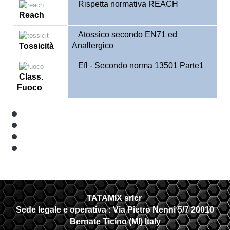
Rispetta normativa REACH
Reach
Atossico secondo EN71 ed
Anallergico
Tossicità
Efl - Secondo norma 13501 Parte1
Class
.
Fuoco
TATAMIX srlcr
Sede legale e operativa :
Via Pietro Nenni 5/7 20010
Bernate Ticino (MI) Italy